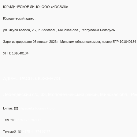
ЮРИДИЧЕСКОЕ ЛИЦО: ООО «КОСВИК»
Юридический адрес:
ул. Якуба Коласа, 2Б,
г. Заславль, Минская обл., Республика Беларусь
Зарегистрировано 03 января 2023 г.
Минским облисполкомом,
номер ЕГР 101040134
УНП: 101040134
АДРЕС РАСПОЛОЖЕНИЯ:
Лебедевский с/с, 33, Молодечненский район, Минская обл., Р
E-mail: 🖂
viliyapark@coswick.org
Тел. ☏
+375 176 797117
Тел.моб. ☏
+375 44 774 07 77