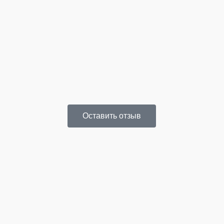
Шикарное место, отличная атмосфера и обслуживание!
Благ
Оставить отзыв
Порадовало больше количество развлечений. Отдельно
слаж
выделю байдарки и теннис! Рекомендую попробовать хлеб
полу
с маслицем и, конечно же, местное пиво!)
учас
сотр
вели