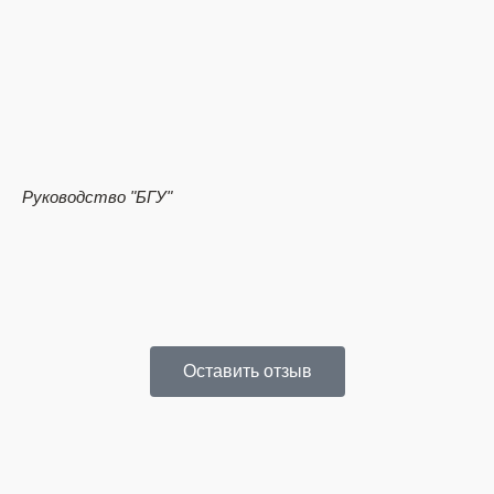
Вл
Руководство
"БГУ"
Оставить отзыв