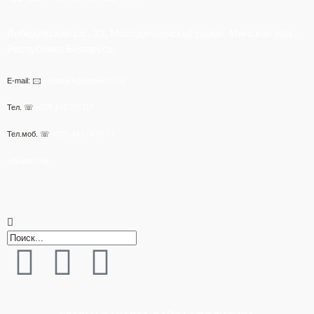
Лебедевский с/с, 33, Молодечненский район, Минская обл.,
Республика Беларусь
E-mail: 🖂
viliyapark@coswick.org
Тел. ☏
+375 176 797117
Тел.моб. ☏
+375 44 774 07 77
viliyapark.by