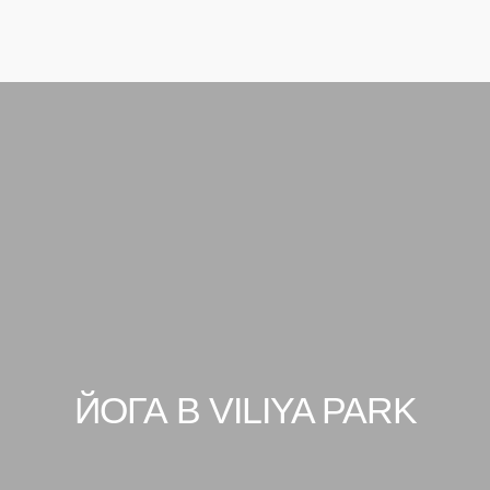
+375 17 679-71-17
+375 44 774-07-77
ЗАБРОНИРОВАТЬ
Конференции
Тимбилдинг
Досуг
Отель
Экотуры
ЗАБРОНИРОВАТЬ
Галерея
Конференции
Конференции
Тимбилдинг
Тимбилдинг
Досуг
Досуг
Отель
ЙОГА В VILIYA PARK
Отель
Экотуры
Экотуры
Галерея
Галерея