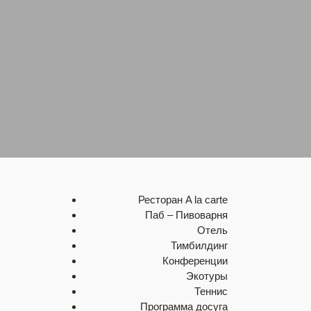
Конференции
Тимбилдинг
Досуг
Отель
Экотуры
Галерея
Ресторан A la carte
Паб – Пивоварня
Отель
Тимбилдинг
Конференции
Экотуры
Теннис
Программа досуга