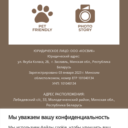
ЮРИДИЧЕСКОЕ ЛИЦО: ООО «КОСВИК»
Юридический адрес:
ул. Якуба Коласа, 2Б,
г. Заславль, Минская обл., Республика
Беларусь
Зарегистрировано 03 января 2023 г.
Минским
облисполкомом,
номер ЕГР 101040134
УНП: 101040134
АДРЕС РАСПОЛОЖЕНИЯ:
Лебедевский с/с, 33, Молодечненский район, Минская обл.,
Республика Беларусь
E-mail: 🖂
viliyapark@coswick.org
Мы уважаем вашу конфиденциальность
Тел. ☏
+375 176 797117
Тел.моб. ☏
+375 44 774 07 77
Мы используем файлы cookie, чтобы улучшить ваш
viliyapark.by