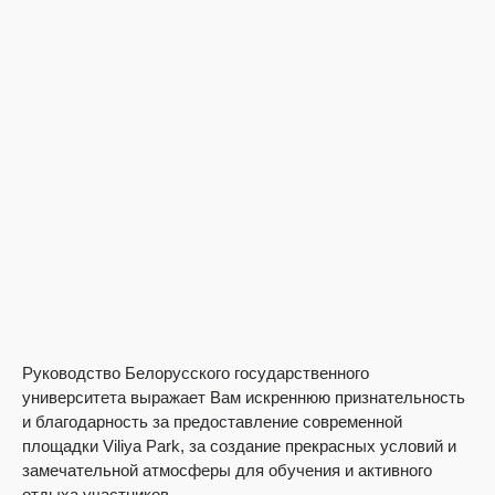
Руководство Белорусского государственного
Ши
университета выражает Вам искреннюю признательность
По
и благодарность за предоставление современной
вы
площадки Viliya Park, за создание прекрасных условий и
хл
замечательной атмосферы для обучения и активного
отдыха участников ...