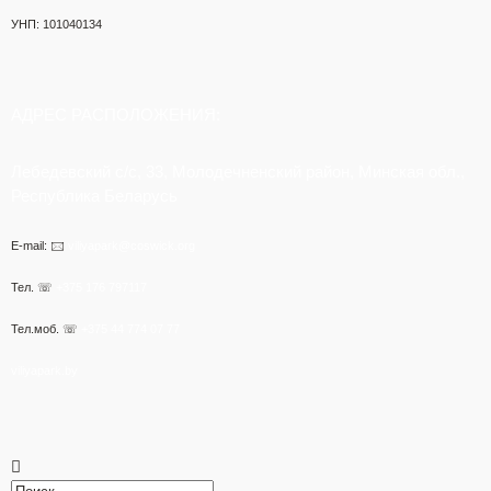
УНП: 101040134
АДРЕС РАСПОЛОЖЕНИЯ:
Лебедевский с/с, 33, Молодечненский район, Минская обл.,
Республика Беларусь
E-mail: 🖂
viliyapark@coswick.org
Тел. ☏
+375 176 797117
Тел.моб. ☏
+375 44 774 07 77
viliyapark.by