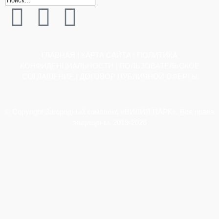
ГЛАВНАЯ
|
КАРТА САЙТА
|
ПОЛИТИКА
КОНФИДЕНЦИАЛЬНОСТИ
|
ПОЛЬЗОВАТЕЛЬСКОЕ
СОГЛАШЕНИЕ
|
ДОГОВОР ПУБЛИЧНОЙ ОФЕРТЫ
© Copyright Загородный комплекс «ВИЛИЯ ПАРК». Все права
защищены, 2019-2026