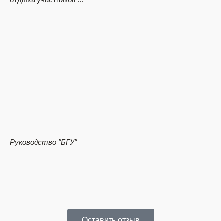
Вл
Руководство
"БГУ"
Оставить отзыв