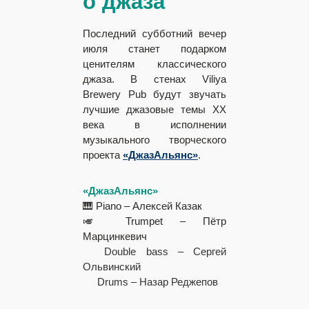
о джаза
Последний субботний вечер
июля станет подарком
ценителям классического
джаза. В стенах Viliya
Brewery Pub будут звучать
лучшие джазовые темы ХХ
века в исполнении
музыкального творческого
проекта
«ДжазАльянс»
.
«ДжазАльянс»
🎹 Piano – Алексей Казак
🎺 Trumpet – Пётр
Марцинкевич
Double bass – Сергей
Ольвинский
Drums – Назар Реджепов