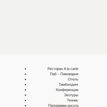
Конференции
Тимбилдинг
Досуг
Отель
Экотуры
Галерея
Ресторан A la carte
Паб – Пивоварня
Отель
Тимбилдинг
Конференции
Экотуры
Теннис
Программа досуга