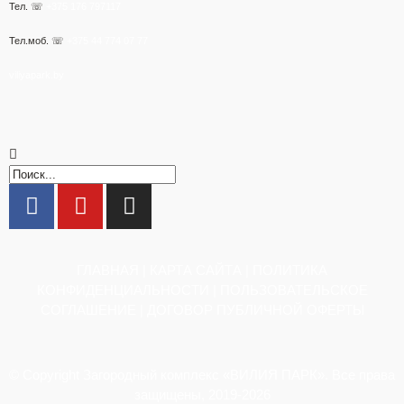
Тел. ☏
+375 176 797117
Тел.моб. ☏
+375 44 774 07 77
viliyapark.by
ГЛАВНАЯ
|
КАРТА САЙТА
|
ПОЛИТИКА
КОНФИДЕНЦИАЛЬНОСТИ
|
ПОЛЬЗОВАТЕЛЬСКОЕ
СОГЛАШЕНИЕ
|
ДОГОВОР ПУБЛИЧНОЙ ОФЕРТЫ
© Copyright Загородный комплекс «ВИЛИЯ ПАРК». Все права
защищены, 2019-2026