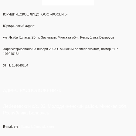
ЮРИДИЧЕСКОЕ ЛИЦО: ООО «КОСВИК»
Юридический адрес:
ул. Якуба Коласа, 2Б,
г. Заславль, Минская обл., Республика Беларусь
Зарегистрировано 03 января 2023 г.
Минским облисполкомом,
номер ЕГР
101040134
УНП: 101040134
АДРЕС РАСПОЛОЖЕНИЯ:
Лебедевский с/с, 33, Молодечненский район, Минская обл.,
Республика Беларусь
E-mail: 🖂
viliyapark@coswick.org