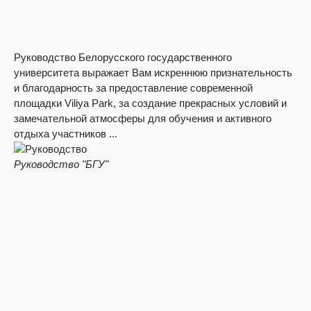
Руководство Белорусского государственного
Ши
университета выражает Вам искреннюю признательность
По
и благодарность за предоставление современной
вы
площадки Viliya Park, за создание прекрасных условий и
хл
замечательной атмосферы для обучения и активного
отдыха участников ...
Вл
Руководство
"БГУ"