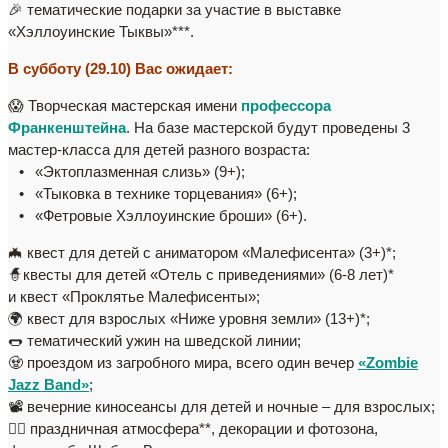
🎉 тематические подарки за участие в выставке
«Хэллоуинские Тыквы»***.
В субботу (29.10) Вас ожидает:
😱 Творческая мастерская имени
профессора
Франкенштейна
.
На базе мастерской будут проведены 3
мастер-класса для детей разного возраста:
⠀•⠀«Эктоплазменная слизь» (9+);
⠀•⠀«Тыковка в технике торцевания» (6+);
⠀•⠀«Фетровые Хэллоуинские броши» (6+).
🦇 квест для детей с аниматором «Малефисента» (3+)*;
🧙квесты для детей «Отель с приведениями» (6-8 лет)*
и квест «Проклятье Малефисенты»;
🌍 квест для взрослых «Ниже уровня земли» (13+)*;
🌭 тематический ужин на шведской линии;
🧟 проездом из загробного мира, всего один вечер
«Zombie
Jazz Band»
;
📽️ вечерние киносеансы для детей и ночные – для взрослых;
🧙‍♀️ праздничная атмосфера**, декорации и фотозона,