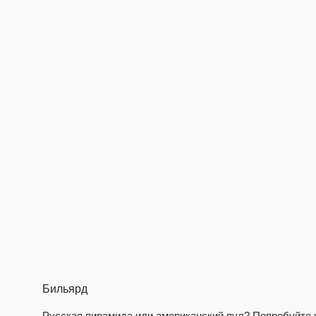
Бильярд
Русская пирамида или американский пул? Попробуйте и т