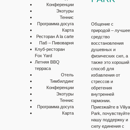
Конференции
Экотуры
Теннис
Программа досуга
Общение с
Карта
природой – лучшее
Ресторан A la carte
средство
Паб – Пивоварня
восстановления
Клуб-ресторан
душевных и
Fox Yard
физических сил, а
Летняя BBQ
также это хороший
терраса
способ для
Отель
избавления от
Тимбилдинг
стрессов и
Конференции
обретения
Экотуры
внутренней
Теннис
гармонии.
Программа досуга
Приезжайте в Viliya
Карта
Park, почувствуйте
нашу поддержку и
силу единения с