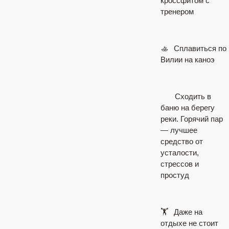
кроссфитом с
тренером
🚣
⠀
Сплавиться по
Вилии на каноэ
⠀
Сходить в
баню на берегу
реки. Горячий пар
— лучшее
средство от
усталости,
стрессов и
простуд
🏋
⠀
Даже на
отдыхе не стоит