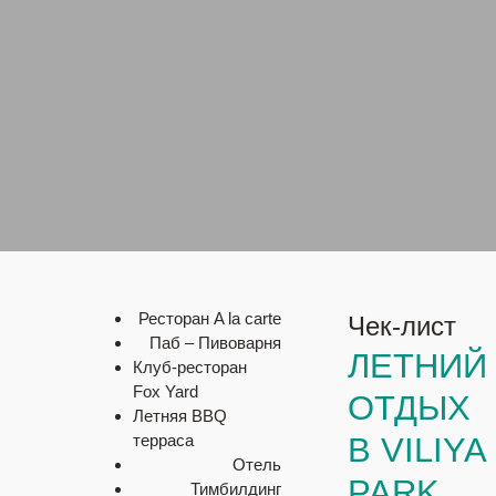
Ресторан A la carte
Чек-лист
Паб – Пивоварня
ЛЕТНИЙ
Клуб-ресторан
Fox Yard
ОТДЫХ
Летняя BBQ
терраса
В VILIYA
Отель
PARK
Тимбилдинг