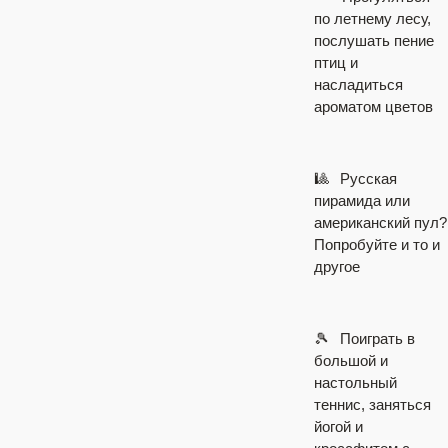
по летнему лесу,
послушать пение
птиц и
насладиться
ароматом цветов
🎱
⠀
Русская
пирамида или
американский пул?
Попробуйте и то и
другое
🎾
⠀
Поиграть в
большой и
настольный
теннис, заняться
йогой и