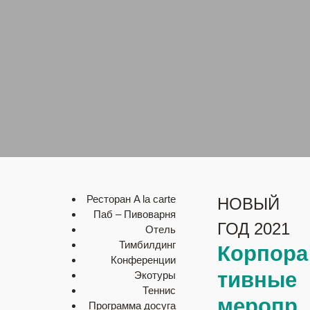
Ресторан A la carte
НОВЫЙ
Паб – Пивоварня
ГОД 2021
Отель
Тимбилдинг
Корпора
Конференции
тивные
Экотуры
Теннис
меропр
Программа досуга