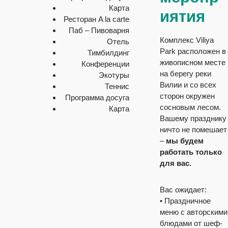
Карта
иятия
Ресторан A la carte
Паб – Пивоварня
Комплекс Viliya
Отель
Park расположен в
Тимбилдинг
живописном месте
Конференции
на берегу реки
Экотуры
Вилии и со всех
Теннис
сторон окружен
Программа досуга
сосновым лесом.
Карта
Вашему празднику
ничто не помешает
–
мы будем
работать только
для вас.
Вас ожидает:
• Праздничное
меню с авторскими
блюдами от шеф-