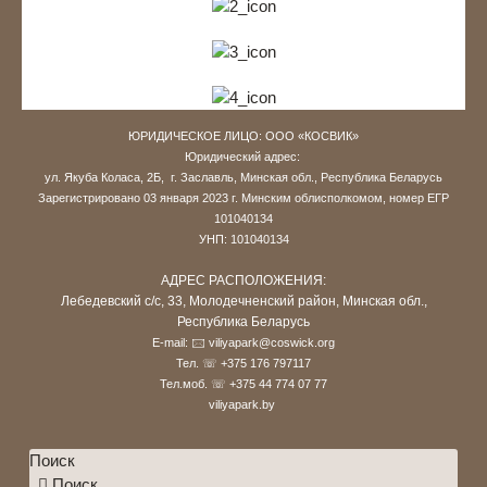
ЮРИДИЧЕСКОЕ ЛИЦО: ООО «КОСВИК»
Юридический адрес:
ул. Якуба Коласа, 2Б,
г. Заславль, Минская обл., Республика Беларусь
Зарегистрировано 03 января 2023 г.
Минским облисполкомом,
номер ЕГР
101040134
УНП: 101040134
АДРЕС РАСПОЛОЖЕНИЯ:
Лебедевский с/с, 33, Молодечненский район, Минская обл.,
Республика Беларусь
E-mail: 🖂
viliyapark@coswick.org
Тел. ☏
+375 176 797117
Тел.моб. ☏
+375 44 774 07 77
viliyapark.by
Поиск
Поиск