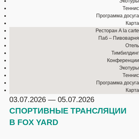
Экотуры
Досуг
Теннис
Отель
Программа досуга
Экотуры
Карта
Галерея
Ресторан A la carte
Паб – Пивоварня
Конференции
Отель
Тимбилдинг
Тимбилдинг
Досуг
Конференции
Отель
Экотуры
Экотуры
Теннис
Галерея
Программа досуга
ЗАБРОНИРОВАТЬ
Карта
03.07.2026 — 05.07.2026
СП
ОРТИВНЫЕ
ТРАН
СЛЯЦИИ
В FOX YARD