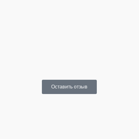
Шикарное место, отличная атмосфера и обслуживание!
Благ
Оставить отзыв
Порадовало больше количество развлечений. Отдельно
слаж
выделю байдарки и теннис! Рекомендую попробовать хлеб
полу
с маслицем и, конечно же, местное пиво!)
учас
сотр
вели