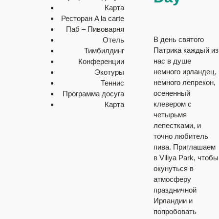
Карта
Ресторан A la carte
Паб – Пивоварня
В день святого
Отель
Патрика каждый из
Тимбилдинг
нас в душе
Конференции
немного ирландец,
Экотуры
немного лепрекон,
Теннис
осененный
Программа досуга
клевером с
Карта
четырьмя
лепестками, и
точно любитель
пива. Приглашаем
в Viliya Park, чтобы
окунуться в
атмосферу
праздничной
Ирландии и
попробовать