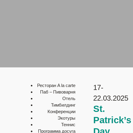
Ресторан A la carte
17-
Паб – Пивоварня
22.03.2025
Отель
Тимбилдинг
St.
Конференции
Patrick’s
Экотуры
Теннис
Day
Программа досуга