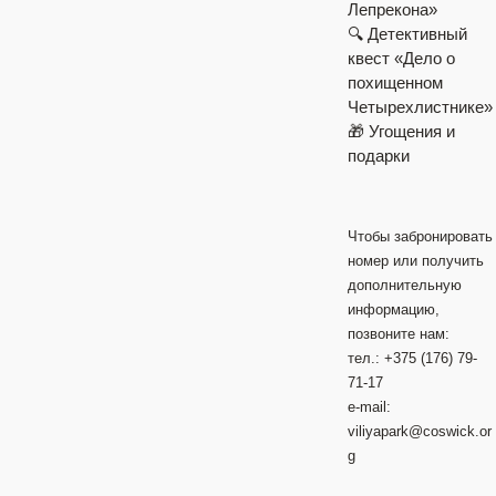
Лепрекона»
🔍 Детективный
квест «Дело о
похищенном
Четырехлистнике»
🎁 Угощения и
подарки
Чтобы забронировать
номер или получить
дополнительную
информацию,
позвоните нам:
тел.: +375 (176) 79-
71-17
e-mail:
viliyapark@coswick.or
g