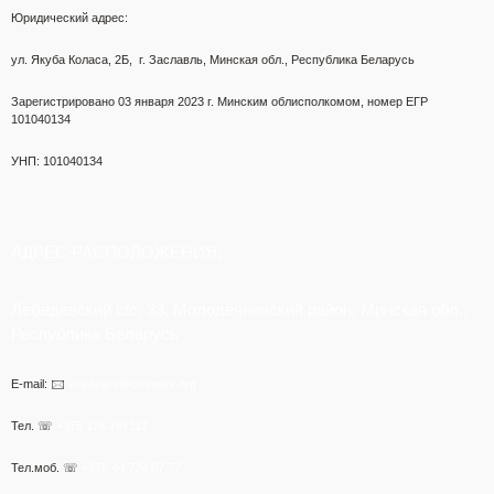
Юридический адрес:
ул. Якуба Коласа, 2Б,
г. Заславль, Минская обл., Республика Беларусь
Зарегистрировано 03 января 2023 г.
Минским облисполкомом,
номер ЕГР
101040134
УНП: 101040134
АДРЕС РАСПОЛОЖЕНИЯ:
Лебедевский с/с, 33, Молодечненский район, Минская обл.,
Республика Беларусь
E-mail: 🖂
viliyapark@coswick.org
Тел. ☏
+375 176 797117
Тел.моб. ☏
+375 44 774 07 77