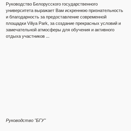
Руководство Белорусского государственного
Ши
университета выражает Вам искреннюю признательность
По
и благодарность за предоставление современной
вы
площадки Viliya Park, за создание прекрасных условий и
хл
замечательной атмосферы для обучения и активного
отдыха участников ...
Вл
Руководство
"БГУ"