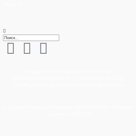
viliyapark.by
ГЛАВНАЯ
|
КАРТА САЙТА
|
ПОЛИТИКА
КОНФИДЕНЦИАЛЬНОСТИ
|
ПОЛЬЗОВАТЕЛЬСКОЕ
СОГЛАШЕНИЕ
|
ДОГОВОР ПУБЛИЧНОЙ ОФЕРТЫ
© Copyright Загородный комплекс «ВИЛИЯ ПАРК». Все права
защищены, 2019-2026